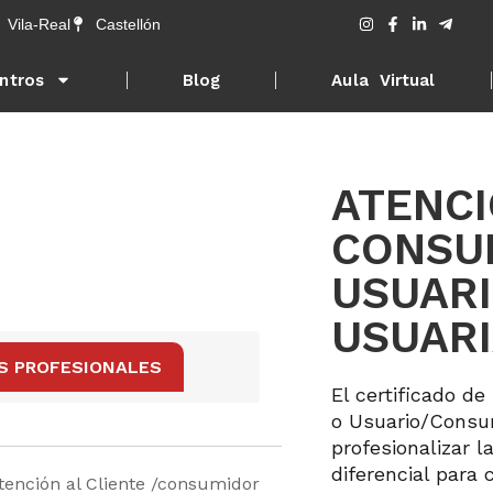
Vila-Real
Castellón
ntros
Blog
Aula Virtual
ATENCI
CONSU
USUAR
USUARI
S PROFESIONALES
El certificado d
o Usuario/Consum
profesionalizar l
diferencial para
Atención al Cliente /consumidor