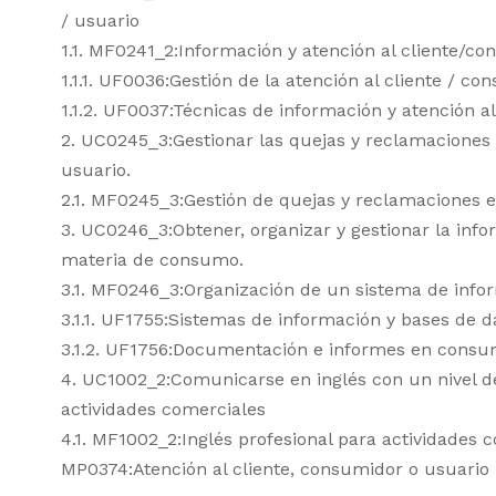
/ usuario
1.1. MF0241_2:Información y atención al cliente/c
1.1.1. UF0036:Gestión de la atención al cliente / co
1.1.2. UF0037:Técnicas de información y atención al
2. UC0245_3:Gestionar las quejas y reclamaciones 
usuario.
2.1. MF0245_3:Gestión de quejas y reclamaciones
3. UC0246_3:Obtener, organizar y gestionar la in
materia de consumo.
3.1. MF0246_3:Organización de un sistema de inf
3.1.1. UF1755:Sistemas de información y bases de
3.1.2. UF1756:Documentación e informes en cons
4. UC1002_2:Comunicarse en inglés con un nivel d
actividades comerciales
4.1. MF1002_2:Inglés profesional para actividades 
MP0374:Atención al cliente, consumidor o usuario