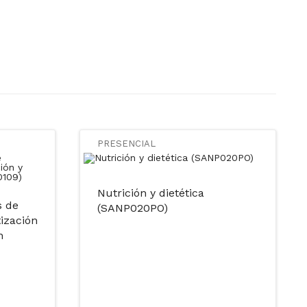
PRESENCIAL
Nutrición y dietética
s de
(SANP020PO)
ización
n