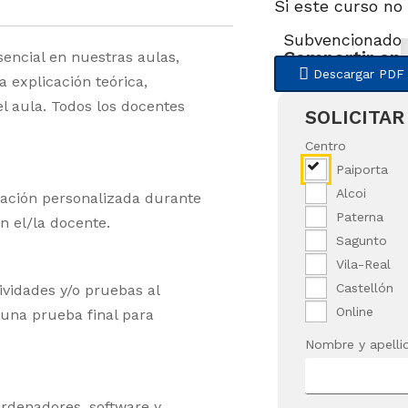
Si este curso no
Subvencionado
Compartir en
encial en nuestras aulas,
Descargar PDF
 explicación teórica,
el aula. Todos los docentes
SOLICITAR
Centro
Paiporta
Alcoi
tación personalizada durante
Paterna
on el/la docente.
Sagunto
Vila-Real
Castellón
ividades y/o pruebas al
Online
 una prueba final para
Nombre y apelli
ordenadores, software y