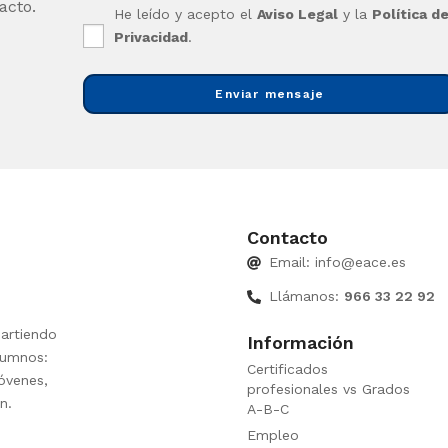
acto.
He leído y acepto el
Aviso Legal
y la
Política d
Privacidad
.
Enviar mensaje
Contacto
Email:
info@eace.es
Llámanos:
966 33 22 92
artiendo
Información
lumnos:
Certificados
óvenes,
profesionales vs Grados
n.
A-B-C
Empleo