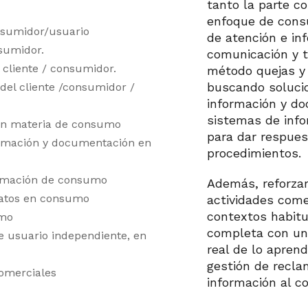
tanto la parte c
enfoque de consu
onsumidor/usuario
de atención e in
nsumidor.
comunicación y t
 cliente / consumidor.
método quejas y 
buscando solucio
del cliente /consumidor /
información y do
sistemas de info
 en materia de consumo
para dar respues
formación y documentación en
procedimientos.
ormación de consumo
Además, reforzar
 datos en consumo
actividades come
contextos habitu
umo
completa con un 
e usuario independiente, en
real de lo aprend
gestión de recla
comerciales
información al c