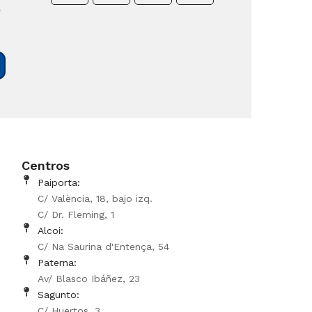
e
Centros
Paiporta:
C/ València, 18, bajo izq.
C/ Dr. Fleming, 1
Alcoi:
C/ Na Saurina d'Entença, 54
Paterna:
Av/ Blasco Ibáñez, 23
Sagunto:
C/ Huertos, 3